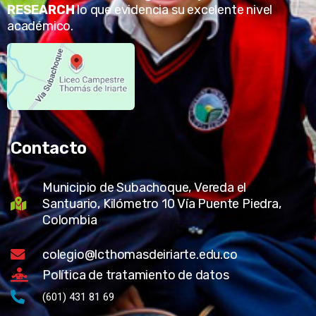
RESEARCH
lo que evidencia su excelente nivel
académico.
Contacto
Municipio de Subachoque, Vereda el
Santuario, Kilómetro 10 Vía Puente Piedra,
Colombia
colegio@lcthomasdeiriarte.edu.co
Política de tratamiento de datos
(601) 431 81 69