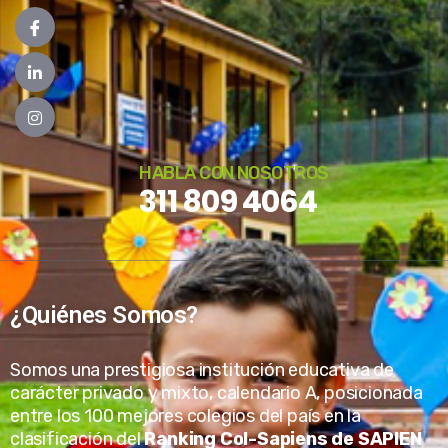
HABLA CON NOSOTROS
311 809 4064
¿Quiénes Somos?
Somos una prestigiosa institución educativa de
carácter privado y mixto, calendario A, posicionada
entre los 100 mejores colegios del país en la
clasificación del
Ranking Col-Sapiens de SAPIEN