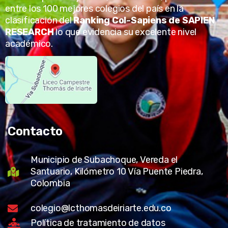
entre los 100 mejores colegios del país en la
clasificación del
Ranking Col-Sapiens de SAPIEN
RESEARCH
lo que evidencia su excelente nivel
académico.
Contacto
Municipio de Subachoque, Vereda el
Santuario, Kilómetro 10 Vía Puente Piedra,
Colombia
colegio@lcthomasdeiriarte.edu.co
Política de tratamiento de datos