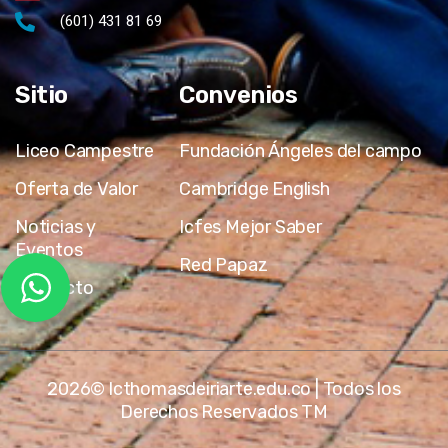
(601) 431 81 69
Sitio
Convenios
Liceo Campestre
Fundación Ángeles del campo
Oferta de Valor
Cambridge English
Noticias y
Icfes Mejor Saber
Eventos
Red Papaz
Contacto
2026© lcthomasdeiriarte.edu.co | Todos los
Derechos Reservados TM