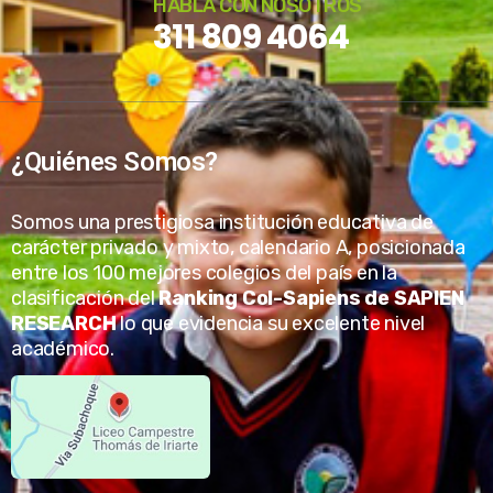
HABLA CON NOSOTROS
311 809 4064
¿Quiénes Somos?
Somos una prestigiosa institución educativa de
carácter privado y mixto, calendario A, posicionada
entre los 100 mejores colegios del país en la
clasificación del
Ranking Col-Sapiens de SAPIEN
RESEARCH
lo que evidencia su excelente nivel
académico.