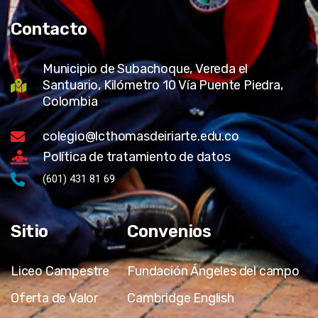
Contacto
Municipio de Subachoque, Vereda el
Santuario, Kilómetro 10 Vía Puente Piedra,
Colombia
colegio@lcthomasdeiriarte.edu.co
Política de tratamiento de datos
(601) 431 81 69
Sitio
Convenios
Liceo Campestre
Fundación Ángeles del campo
Oferta de Valor
Cambridge English