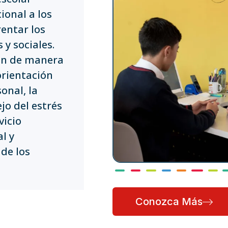
ional a los
entar los
y sociales.
jan de manera
orientación
onal, la
jo del estrés
vicio
l y
 de los
Conozca Más