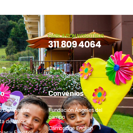
HABLA CON NOSOTROS
311 809 4064
io
Convenios
o Campestre
Fundación Ángeles del
campo
ta de Valor
Cambridge English
cias y Eventos