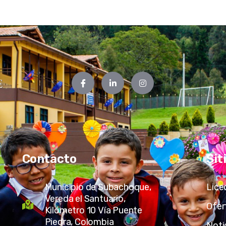
Contacto
Sit
Municipio de Subachoque,
Lice
Vereda el Santuario,
Ofer
Kilómetro 10 Vía Puente
Piedra, Colombia
Noti