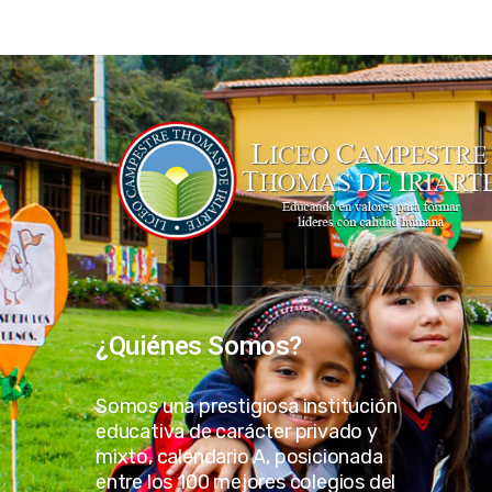
¿Quiénes Somos?
Somos una prestigiosa institución
educativa de carácter privado y
mixto, calendario A, posicionada
entre los 100 mejores colegios del