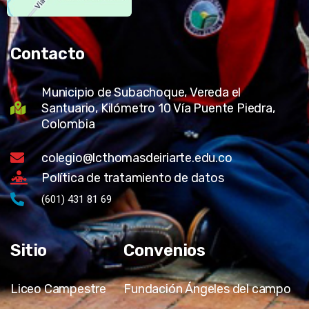
Contacto
Municipio de Subachoque, Vereda el
Santuario, Kilómetro 10 Vía Puente Piedra,
Colombia
colegio@lcthomasdeiriarte.edu.co
Política de tratamiento de datos
(601) 431 81 69
Sitio
Convenios
Liceo Campestre
Fundación Ángeles del campo