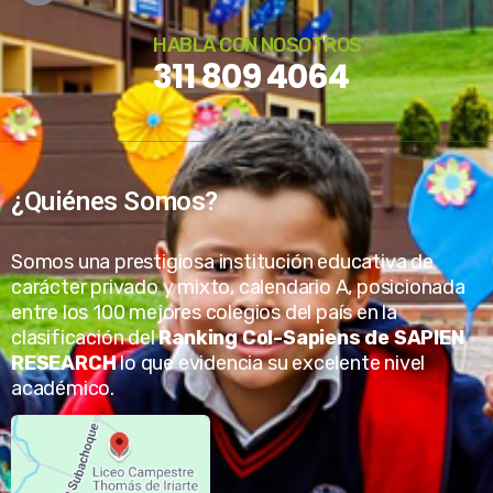
HABLA CON NOSOTROS
311 809 4064
¿Quiénes Somos?
Somos una prestigiosa institución educativa de
carácter privado y mixto, calendario A, posicionada
entre los 100 mejores colegios del país en la
clasificación del
Ranking Col-Sapiens de SAPIEN
RESEARCH
lo que evidencia su excelente nivel
académico.