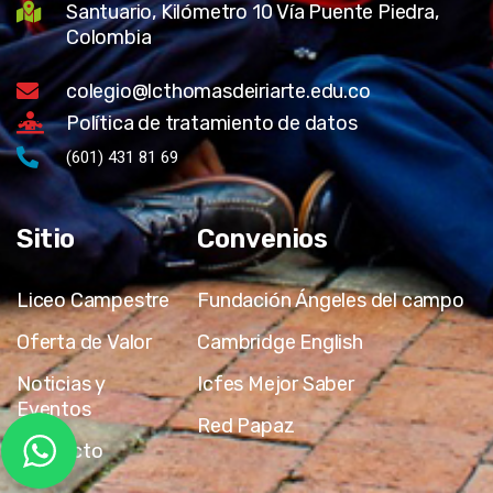
Santuario, Kilómetro 10 Vía Puente Piedra,
Colombia
colegio@lcthomasdeiriarte.edu.co
Política de tratamiento de datos
(601) 431 81 69
Sitio
Convenios
Liceo Campestre
Fundación Ángeles del campo
Oferta de Valor
Cambridge English
Noticias y
Icfes Mejor Saber
Eventos
Red Papaz
Contacto