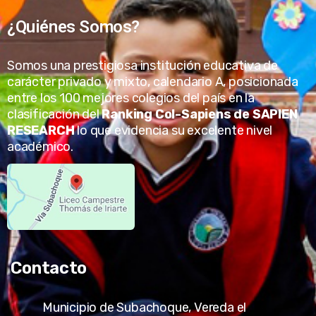
¿Quiénes Somos?
Somos una prestigiosa institución educativa de
carácter privado y mixto, calendario A, posicionada
entre los 100 mejores colegios del país en la
clasificación del
Ranking Col-Sapiens de SAPIEN
RESEARCH
lo que evidencia su excelente nivel
académico.
Contacto
Municipio de Subachoque, Vereda el