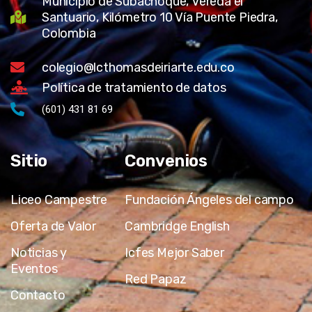
Municipio de Subachoque, Vereda el
Santuario, Kilómetro 10 Vía Puente Piedra,
Colombia
colegio@lcthomasdeiriarte.edu.co
Política de tratamiento de datos
(601) 431 81 69
Sitio
Convenios
Liceo Campestre
Fundación Ángeles del campo
Oferta de Valor
Cambridge English
Noticias y
Icfes Mejor Saber
Eventos
Red Papaz
Contacto