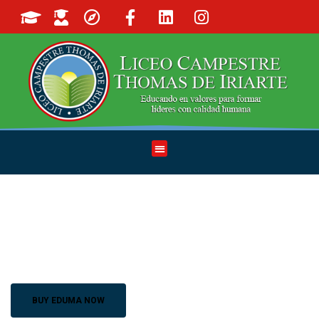
BASED ON THE BEST LMS PLUGIN
LEARNPRES
BUY EDUMA NOW