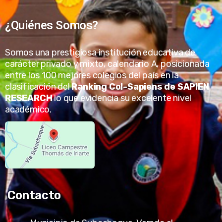
¿Quiénes Somos?
Somos una prestigiosa institución educativa de
carácter privado y mixto, calendario A, posicionada
entre los 100 mejores colegios del país en la
clasificación del
Ranking Col-Sapiens de SAPIEN
RESEARCH
lo que evidencia su excelente nivel
académico.
Contacto