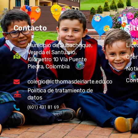
Contacto
Sit
Municipio de Subachoque,
Lice
Vereda el Santuario,
Ofer
Kilómetro 10 Vía Puente
Piedra, Colombia
Noti
Con
colegio@lcthomasdeiriarte.edu.co
Política de tratamiento de
datos
(601) 431 81 69