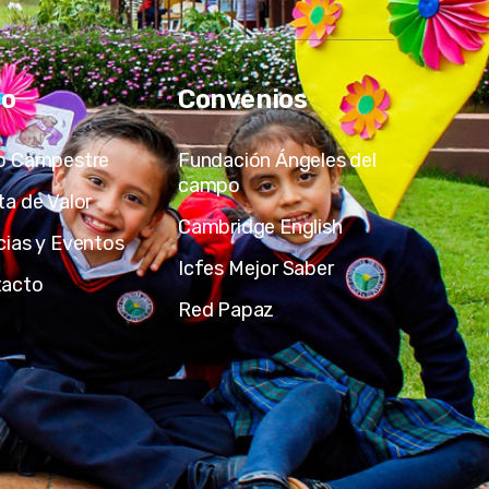
io
Convenios
o Campestre
Fundación Ángeles del
campo
ta de Valor
Cambridge English
cias y Eventos
Icfes Mejor Saber
tacto
Red Papaz