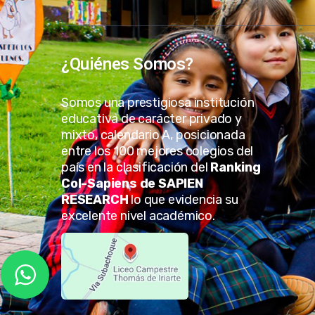
¿Quiénes Somos?
Somos una prestigiosa institución
educativa de carácter privado y
mixto, calendario A, posicionada
entre los 100 mejores colegios del
país en la clasificación del
Ranking
Col-Sapiens de SAPIEN
RESEARCH
lo que evidencia su
excelente nivel académico.