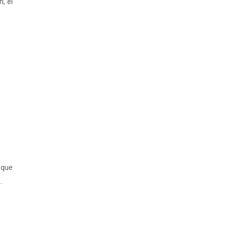
, el
 que
…