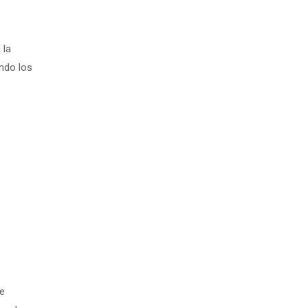
 la
ando los
te