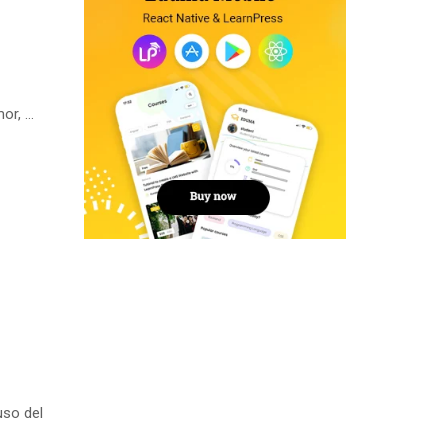
or, …
uso del