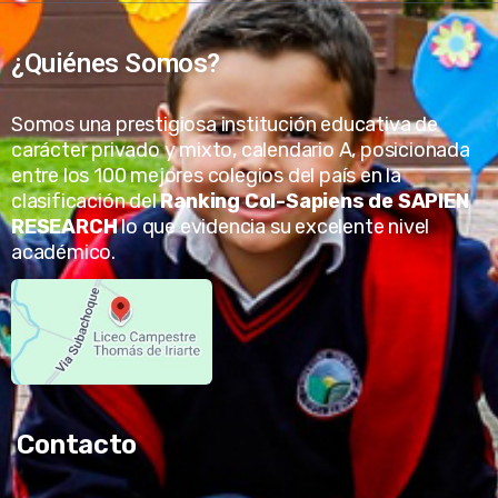
¿Quiénes Somos?
Somos una prestigiosa institución educativa de
carácter privado y mixto, calendario A, posicionada
entre los 100 mejores colegios del país en la
clasificación del
Ranking Col-Sapiens de SAPIEN
RESEARCH
lo que evidencia su excelente nivel
académico.
Contacto