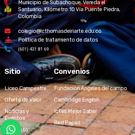
Municipio de Subachoque, Vereda el
Santuario, Kilómetro 10 Vía Puente Piedra,
Colombia
colegio@lcthomasdeiriarte.edu.co
Política de tratamiento de datos
(601) 431 81 69
Sitio
Convenios
Liceo Campestre
Fundación Ángeles del campo
Oferta de Valor
Cambridge English
Noticias y
Icfes Mejor Saber
Eventos
Red Papaz
Contacto