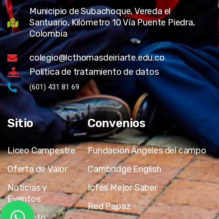
Municipio de Subachoque, Vereda el
Santuario, Kilómetro 10 Vía Puente Piedra,
Colombia
colegio@lcthomasdeiriarte.edu.co
Política de tratamiento de datos
(601) 431 81 69
Sitio
Convenios
Liceo Campestre
Fundación Ángeles del campo
Oferta de Valor
Cambridge English
Noticias y
Icfes Mejor Saber
Eventos
Red Papaz
Contacto