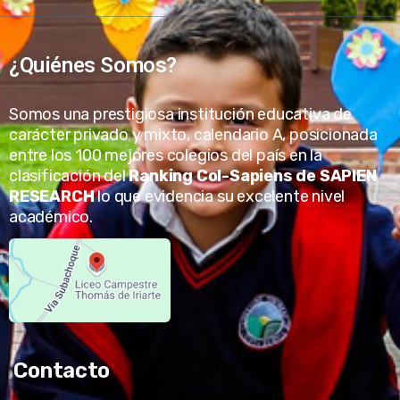
¿Quiénes Somos?
Somos una prestigiosa institución educativa de
carácter privado y mixto, calendario A, posicionada
entre los 100 mejores colegios del país en la
clasificación del
Ranking Col-Sapiens de SAPIEN
RESEARCH
lo que evidencia su excelente nivel
académico.
Contacto