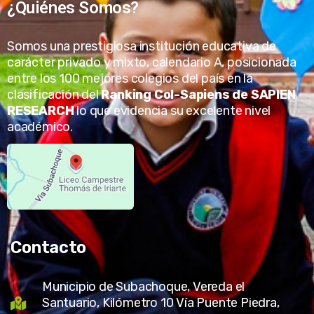
¿Quiénes Somos?
Somos una prestigiosa institución educativa de
carácter privado y mixto, calendario A, posicionada
entre los 100 mejores colegios del país en la
clasificación del
Ranking Col-Sapiens de SAPIEN
RESEARCH
lo que evidencia su excelente nivel
académico.
Contacto
Municipio de Subachoque, Vereda el
Santuario, Kilómetro 10 Vía Puente Piedra,