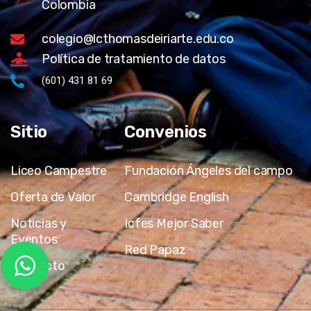
Colombia
colegio@lcthomasdeiriarte.edu.co
Política de tratamiento de datos
(601) 431 81 69
Sitio
Convenios
Liceo Campestre
Fundación Ángeles del campo
Oferta de Valor
Cambridge English
Noticias y
Icfes Mejor Saber
Eventos
Red Papaz
Contacto