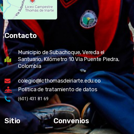
Contacto
Municipio de Subachoque, Vereda el
Santuario, Kilómetro 10 Vía Puente Piedra,
Colombia
colegio@lcthomasdeiriarte.edu.co
Política de tratamiento de datos
(601) 431 81 69
Sitio
Convenios