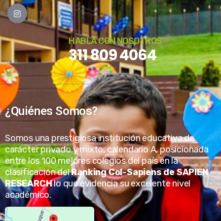
HABLA CON NOSOTROS
311 809 4064
¿Quiénes Somos?
Somos una prestigiosa institución educativa de
carácter privado y mixto, calendario A, posicionada
entre los 100 mejores colegios del país en la
clasificación del
Ranking Col-Sapiens de SAPIEN
RESEARCH
lo que evidencia su excelente nivel
académico.