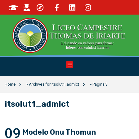
Home
»
Archives for itsolut1_admlct
»
Página 3
itsolut1_admlct
09
Modelo Onu Thomun