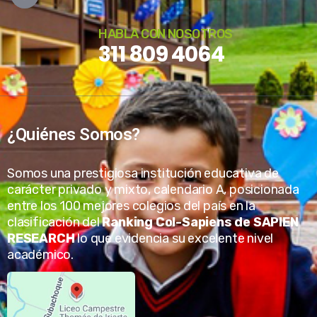
HABLA CON NOSOTROS
311 809 4064
¿Quiénes Somos?
Somos una prestigiosa institución educativa de
carácter privado y mixto, calendario A, posicionada
entre los 100 mejores colegios del país en la
clasificación del
Ranking Col-Sapiens de SAPIEN
RESEARCH
lo que evidencia su excelente nivel
académico.