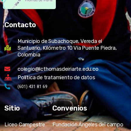
Contacto
Municipio de Subachoque, Vereda el
Santuario, Kilómetro 10 Vía Puente Piedra,
Colombia
colegio@lcthomasdeiriarte.edu.co
Política de tratamiento de datos
(601) 431 81 69
Sitio
Convenios
Liceo Campestre
Fundación Ángeles del campo